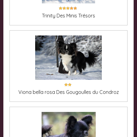
Trinity Des Minis Trésors
Viona bella rosa Des Gougoulles du Condroz