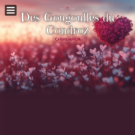
Des Gougoulles du
Condroz
CHIHUAHUA